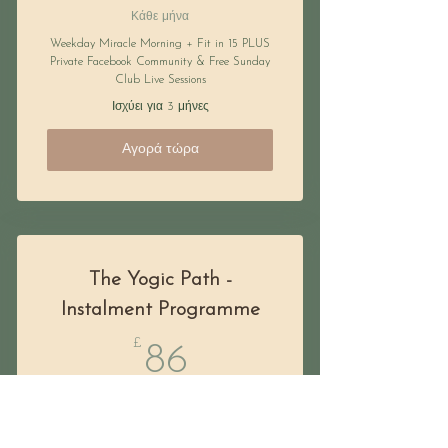
Κάθε μήνα
Weekday Miracle Morning + Fit in 15 PLUS
Private Facebook Community & Free Sunday
Club Live Sessions
Ισχύει για 3 μήνες
Αγορά τώρα
The Yogic Path -
Instalment Programme
£
86£
86
Κάθε μήνα
Weekly Yin, Restorative & Hatha Flow
Classes; Private 121, Sunday Club Live, FB